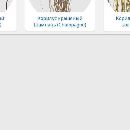
ый
Корилус крашеный
Корил
)
Шампань (Champagne)
зол