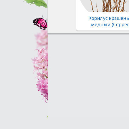
Корилус крашен
медный (Copper