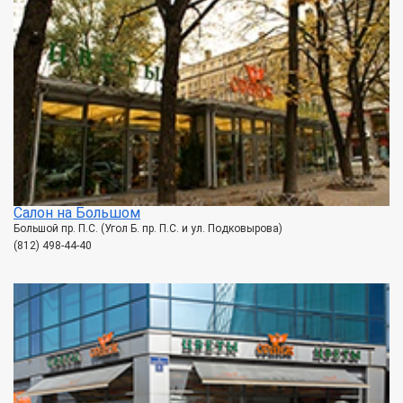
Салон на Большом
Большой пр. П.С. (Угол Б. пр. П.С. и ул. Подковырова)
(812) 498-44-40