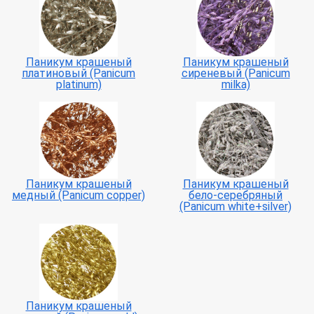
Паникум крашеный
Паникум крашеный
платиновый (Panicum
сиреневый (Panicum
platinum)
milka)
Паникум крашеный
Паникум крашеный
медный (Panicum copper)
бело-серебряный
(Panicum white+silver)
Паникум крашеный