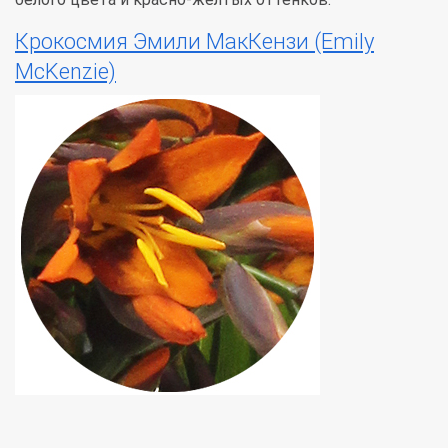
Крокосмия Эмили МакКензи (Emily
McKenzie)