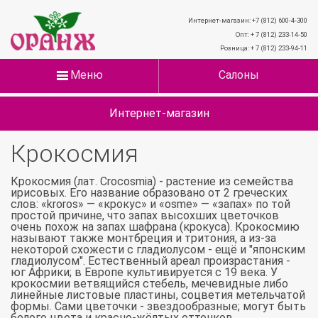
Интернет-магазин: +7 (812) 600-4-300
Опт: + 7 (812) 233-14-50
Розница: + 7 (812) 233-94-11
Меню
Салоны
Интернет-магазин
Крокосмия
Крокосмия (лат. Crocosmia) - растение из семейства
ирисовых. Его название образовано от 2 греческих
слов: «kroros» — «крокус» и «osme» — «запах» по той
простой причине, что запах высохших цветочков
очень похож на запах шафрана (крокуса). Крокосмию
называют также монтбреция и тритония, а из-за
некоторой схожести с гладиолусом - ещё и "японским
гладиолусом". Естественный ареал произрастания -
юг Африки; в Европе культивируется с 19 века. У
крокосмии ветвящийся стебель, мечевидные либо
линейные листовые пластины, соцветия метельчатой
формы. Сами цветочки - звездообразные; могут быть
белого цвета и красно-жёлтых оттенков.