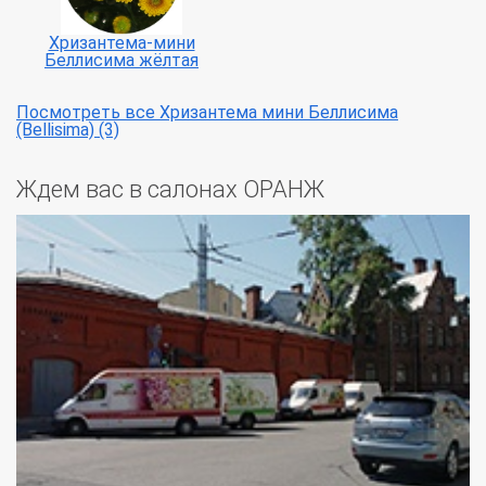
Хризантема-мини
Беллисима жёлтая
Посмотреть все Хризантема мини Беллисима
(Bellisima) (3)
Ждем вас в салонах ОРАНЖ