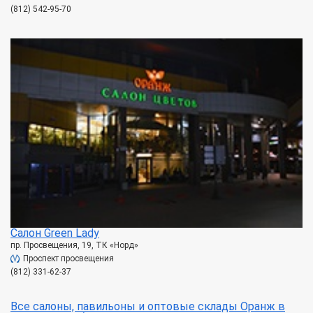
(812) 542-95-70
Салон Green Lady
пр. Просвещения, 19, ТК «Норд»
Проспект просвещения
(812) 331-62-37
Все салоны, павильоны и оптовые склады Оранж в