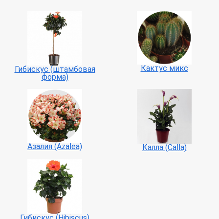
Кактус микс
Гибискус (штамбовая
форма)
Азалия (Azalea)
Калла (Calla)
Гибискус (Hibiscus)