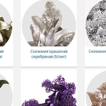
ая
Скиммия крашеная
Скиммия
al
серебряная (Silver)