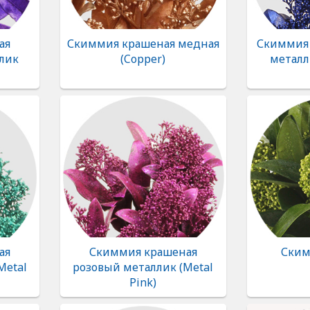
ая
Скиммия крашеная медная
Скиммия 
лик
(Copper)
металли
ая
Скиммия крашеная
Ским
Metal
розовый металлик (Metal
Pink)