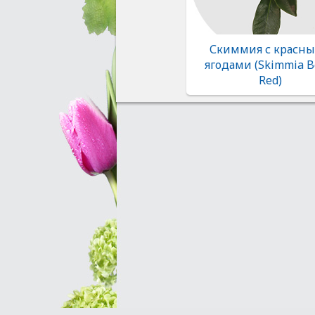
Скиммия с красн
ягодами (Skimmia B
Red)