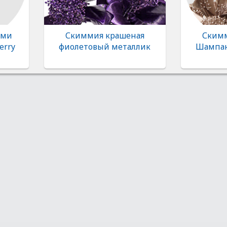
ыми
Скиммия крашеная
Скимм
erry
фиолетовый металлик
Шампан