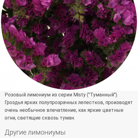
Розовый лимониум из серии Misty ("Туманный").
Гроздья ярких полупрозрачных лепестков, производят
очень необычное впечатление, как яркие цветные
огни, светящие сквозь туман.
Другие лимониумы