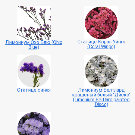
Статице Корал Уингз
Лимониум Охо Блю (Ohio
(Coral Wings)
Blue)
Статице синяя
Лимониум Белтлард
крашеный белый "Диско"
(Limonium Beltlard painted
Disco)