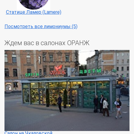
Статице Ламер (Lamere)
Посмотреть все лимониумы (5)
Ждем вас в салонах ОРАНЖ
Салон на Чкаловской