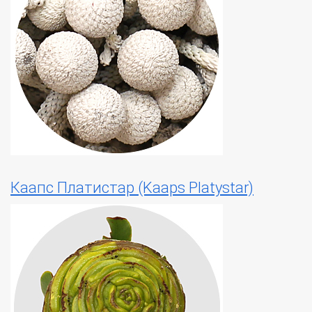
Каапс Платистар (Kaaps Platystar)