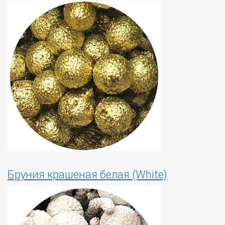
Бруния крашеная белая (White)