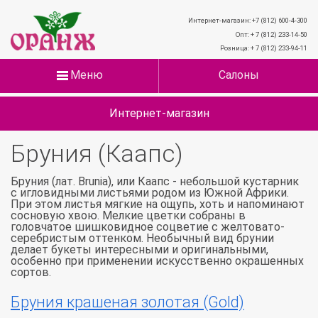
Интернет-магазин: +7 (812) 600-4-300
Опт: + 7 (812) 233-14-50
Розница: + 7 (812) 233-94-11
Меню
Салоны
Интернет-магазин
Бруния (Каапс)
Бруния (лат. Brunia), или Каапс - небольшой кустарник
с игловидными листьями родом из Южной Африки.
При этом листья мягкие на ощупь, хоть и напоминают
сосновую хвою. Мелкие цветки собраны в
головчатое шишковидное соцветие с желтовато-
серебристым оттенком. Необычный вид брунии
делает букеты интересными и оригинальными,
особенно при применении искусственно окрашенных
сортов.
Бруния крашеная золотая (Gold)