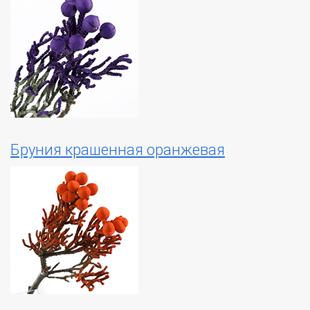
Бруния крашенная оранжевая