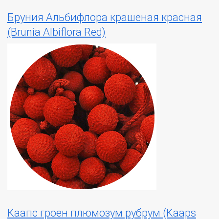
Бруния Альбифлора крашеная красная
(Brunia Albiflora Red)
Каапс гроен плюмозум рубрум (Kaaps