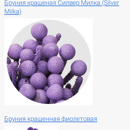
Бруния крашеная Силвер Милка (Silver
Milka)
Бруния крашенная фиолетовая