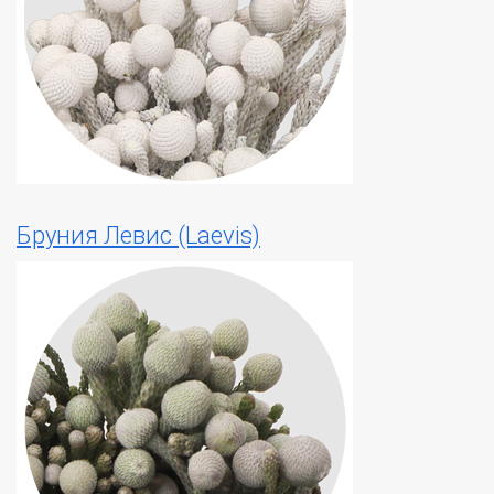
Бруния Левис (Laevis)