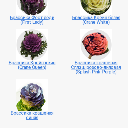
Брассика Фёст леди
Брассика Крейн белая
(First Lady)
(Crane White)
Брассика Крейн квин
Брассика крашеная
(Crane Queen)
Сплэш розово-лиловая
(Splash Pink-Purple)
Брассика крашеная
синяя