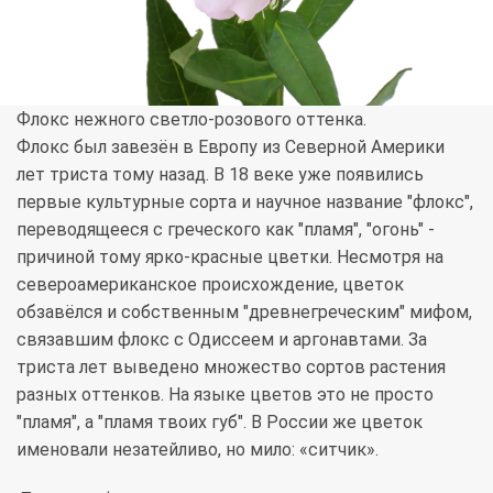
Флокс нежного светло-розового оттенка.
Флокс был завезён в Европу из Северной Америки
лет триста тому назад. В 18 веке уже появились
первые культурные сорта и научное название "флокс",
переводящееся с греческого как "пламя", "огонь" -
причиной тому ярко-красные цветки. Несмотря на
североамериканское происхождение, цветок
обзавёлся и собственным "древнегреческим" мифом,
связавшим флокс с Одиссеем и аргонавтами. За
триста лет выведено множество сортов растения
разных оттенков. На языке цветов это не просто
"пламя", а "пламя твоих губ". В России же цветок
именовали незатейливо, но мило: «ситчик».