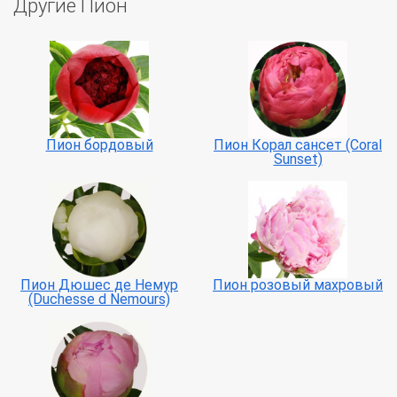
Другие Пион
Пион бордовый
Пион Корал сансет (Coral
Sunset)
Пион Дюшес де Немур
Пион розовый махровый
(Duchesse d Nemours)