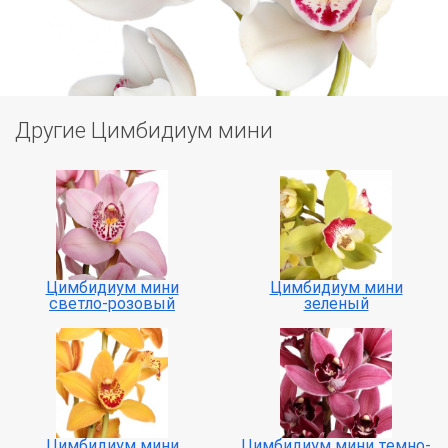
Другие Цимбидиум мини
Цимбидиум мини
Цимбидиум мини
светло-розовый
зеленый
Цимбидиум мини
Цимбидиум мини темно-