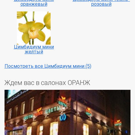
оранжевый
розовый
Цимбидиум мини
желтый
Посмотреть все Цимбидиум мини (5)
Ждем вас в салонах ОРАНЖ