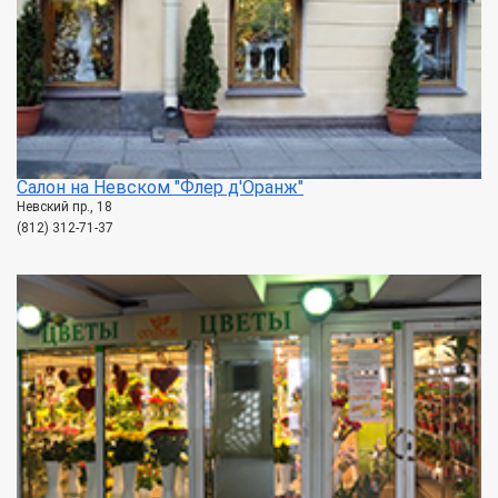
Салон на Невском "Флер д'Оранж"
Невский пр., 18
(812) 312-71-37