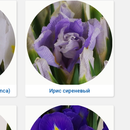
nca)
Ирис сиреневый