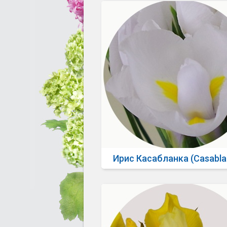
Ирис Касабланка (Casabla