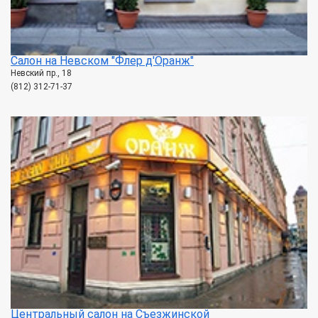
Салон на Невском "Флер д'Оранж"
Невский пр., 18
(812) 312-71-37
Центральный салон на Съезжинской