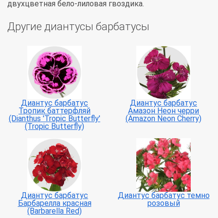
двухцветная бело-лиловая гвоздика.
Другие диантусы барбатусы
Диантус барбатус
Диантус барбатус
Тропик баттерфляй
Амазон Неон черри
(Dianthus 'Tropic Butterfly'
(Amazon Neon Cherry)
(Tropic Butterfly)
Диантус барбатус
Диантус барбатус темно
Барбарелла красная
розовый
(Barbarella Red)