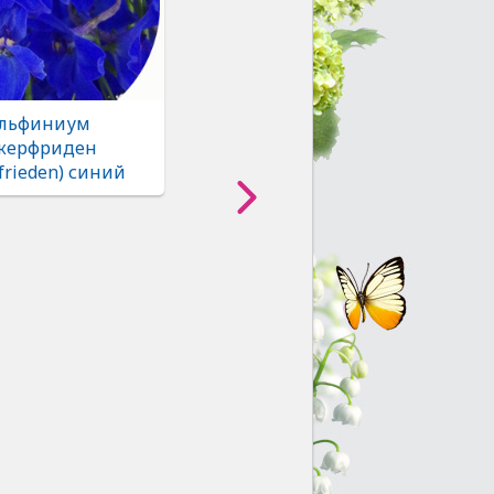
льфиниум
керфриден
rfrieden) синий