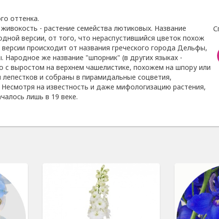
го оттенка.
 живокость - растение семейства лютиковых. Название
С
одной версии, от того, что нераспустившийся цветок похож
й версии происходит от названия греческого города Дельфы,
ы. Народное же название "шпорник" (в других языках -
зано с выростом на верхнем чашелистике, похожем на шпору или
и лепестков и собраны в пирамидальные соцветия,
 Несмотря на известность и даже мифологизацию растения,
чалось лишь в 19 веке.