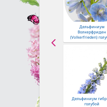
Дельфиниум
Волкерфриден
(Volkerfrieden) гол
Дельфиниум гиб
голубой