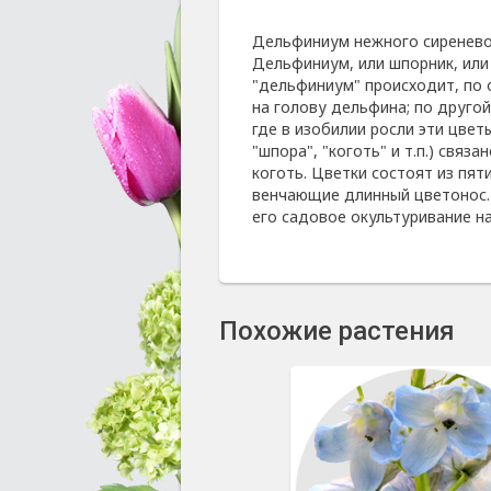
Дельфиниум нежного сиренево
Дельфиниум, или шпорник, или
"дельфиниум" происходит, по 
на голову дельфина; по друго
где в изобилии росли эти цвет
"шпора", "коготь" и т.п.) свя
коготь. Цветки состоят из пят
венчающие длинный цветонос.
его садовое окультуривание на
Похожие растения