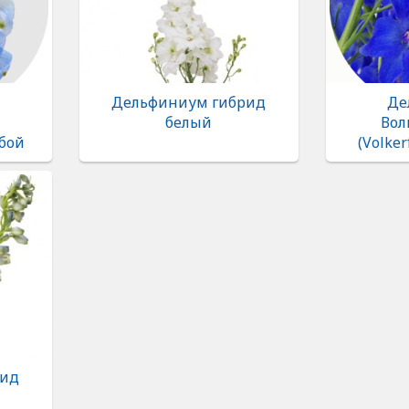
Дельфиниум гибрид
Де
белый
Вол
убой
(Volke
рид