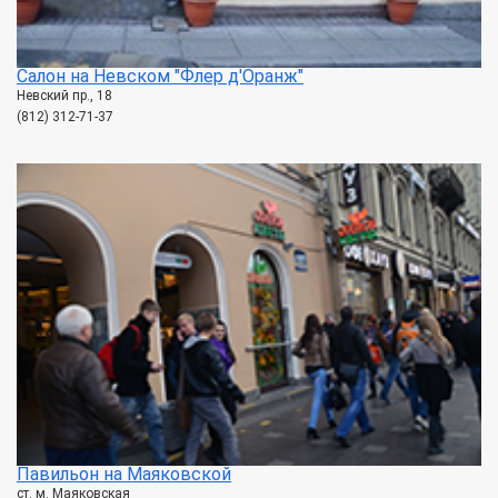
Салон на Невском "Флер д'Оранж"
Невский пр., 18
(812) 312-71-37
Павильон на Маяковской
ст. м. Маяковская